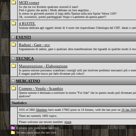
MOD corner
So che tra voi Rockers qualcuno storcerà il naso!
Però è giusto che anche i Mods abbiano un loro angolino...
Io stesso in gioventù portavo il logo della Tazzina sulla mia Sprint Veloce 150!!
Ok, scooteristi, potete parcheggiare Vespe e Lambrette da questa parte!!!
4 RUOTE.
Sezione dedicata agli oggetti dotati di 4 ruote che rispecchiano l'ideologia del CRT: datati e caric
EVENTI
Raduni - Gare - ecc
Segnalazione di raduni, gare o qualsiasi altra manifestazione che riguardi in qualche modo il m
TECNICA
Manutenzione - Elaborazione
In questa sezione possiamo scambiarci consigli utili per risolvere problemi meccanici più o meno
E magari qualche trucco per farle diventare più veloci!
MERCATINO
Compro - Vendo - Scambio
Questa sezione è destinata a sostituire la nostra "For Sale" che in questo modo può diventare pu
qualcosa?
Statistics
1035 of 2865
Members
have made 17902 posts in 14 forums, with the last post on
19 Jan 2020
There are currently 1892 topics.
Please welcome our newest member:
gimat
.
Contains new posts since last visit.
No new posts since the last visit.