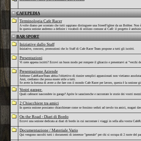
CAFEPEDIA
Terminologia Cafe Racer
A volte diamo per scontato che tutti sappiano distinguere una StreetFighter da un Bobber. Non è
In questa sezione andremo a definire i vocaboli di utilizzo comune al Cafè: il progetto è ambizios
BAR SPORT
Iniziative dallo Staff
Iniziative, concorsi, promozioni che lo Staff di Cafe Racer Team propone a tutti gli iscritti.
Presentazioni
Vi siete appena iscritti? Eccovi un buon modo per rompere il ghiaccio e presentarvi ai "vecchi del
Presentazione Aziende
Sebbene CafeRacerTeam abbia l'obiettivo di riunire semplici appassionati non vietiamo assolutame
Anzi, crediamo che possa essere utile a tutti.
Se avete la fortuna di avere a che fare con il mondo Cafe Racer per lavoro, questa è la sezione gi
Vostri garage.
Quali caferacer nascondete in garage? Aprite le saracinesche e raccontate le storie dei vostri mezzi
2 Chiacchiere tra amici
In questa sezione possiamo chiacchierare come se fossimo seduti ad tavolo tra amici, magari dava
On the Road - Diari di Bordo
Eccovi una sezione dedicata ai diari di bordo in cui raccontare i viaggi in sella alla vostra CafeR
Documentazione / Materiale Vario
Qui vengono raccolti tutti i documenti di interesse "generale" per chi si occupa di 2 ruote del pas