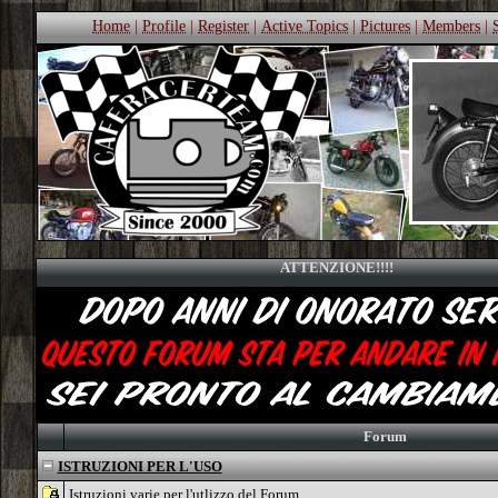
Home
|
Profile
|
Register
|
Active Topics
|
Pictures
|
Members
|
ATTENZIONE!!!!
Forum
ISTRUZIONI PER L'USO
Istruzioni varie per l'utlizzo del Forum