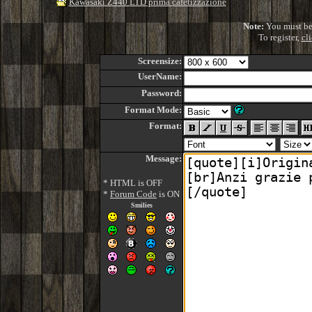
Kawasaki Z440 LTD prima cafetizzazione
Note:
You must be r
To register,
cl
Screensize:
UserName:
Password:
Format Mode:
Format:
Message:
* HTML is OFF
*
Forum Code
is ON
Smilies