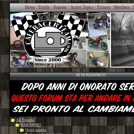
Home
|
Profile
|
Register
|
Active Topics
|
Pictures
|
Members
|
ATTENZIONE!!!!
All Forums
BAR SPORT
Vostri garage.