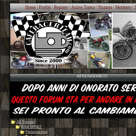
Home
|
Profile
|
Register
|
Active Topics
|
Pictures
|
Members
|
ATTENZIONE!!!!
All Forums
BAR SPORT
Presentazioni