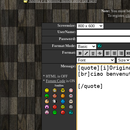
Andrea e il favoloso mondo delle cafe racer
Note:
You must be r
To register,
cl
Screensize:
UserName:
Password:
Format Mode:
Format:
Message:
* HTML is OFF
*
Forum Code
is ON
Smilies